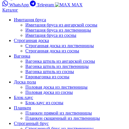
WhatsApp
Telegram
MAX
Каталог
Имитация бруса
Имитация бруса из ангарской сосны
Имитация бруса из лиственницы
Имитация бруса из сосны
Строганная доска
Строганная доска из лиственницы
Строганная доска из сосны
Вагонка
Вагонка штиль из ангарской сосны
Вагонка штиль из лиственницы
Вагонка штиль из сосны
Евровагонка из сосны
Доска пола
Половая доска из лиственницы
Половая доска из сосны
Блок-хаус
Блок-хаус из сосны
Планкен
Планкен прямой из лиственницы
Планкен скошенный из лиственницы
Строганный брус
Строганный брус из лиственницы