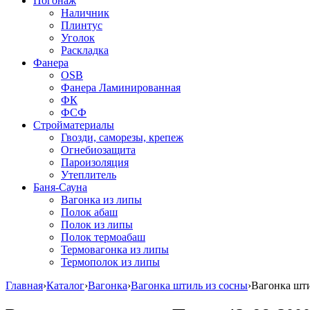
Погонаж
Наличник
Плинтус
Уголок
Раскладка
Фанера
OSB
Фанера Ламинированная
ФК
ФСФ
Стройматериалы
Гвозди, саморезы, крепеж
Огнебиозащита
Пароизоляция
Утеплитель
Баня-Сауна
Вагонка из липы
Полок абаш
Полок из липы
Полок термоабаш
Термовагонка из липы
Термополок из липы
Главная
›
Каталог
›
Вагонка
›
Вагонка штиль из сосны
›
Вагонка шт