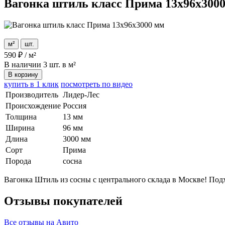
Вагонка штиль класс Прима 13x96x300
м²
шт.
590
₽
/
м²
В наличии
3 шт. в м²
В корзину
купить в 1 клик
посмотреть по видео
Производитель
Лидер-Лес
Происхождение
Россия
Толщина
13 мм
Ширина
96 мм
Длина
3000 мм
Сорт
Прима
Порода
сосна
Вагонка Штиль из сосны с центрального склада в Москве! Под
Отзывы покупателей
Все отзывы на Авито