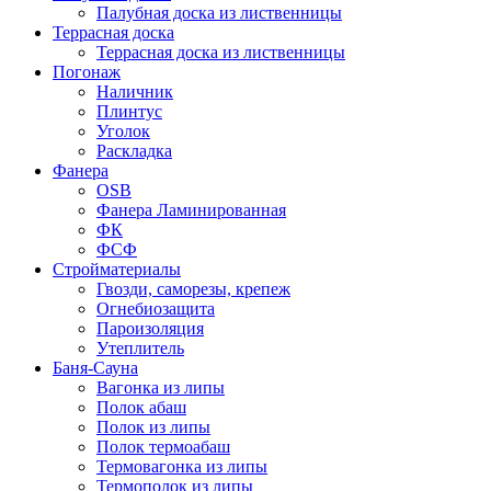
Палубная доска из лиственницы
Террасная доска
Террасная доска из лиственницы
Погонаж
Наличник
Плинтус
Уголок
Раскладка
Фанера
OSB
Фанера Ламинированная
ФК
ФСФ
Стройматериалы
Гвозди, саморезы, крепеж
Огнебиозащита
Пароизоляция
Утеплитель
Баня-Сауна
Вагонка из липы
Полок абаш
Полок из липы
Полок термоабаш
Термовагонка из липы
Термополок из липы