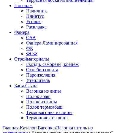
Террасная доска из лиственницы
Погонаж
Наличник
Плинтус
Уголок
Раскладка
Фанера
OSB
Фанера Ламинированная
ФК
ФСФ
Стройматериалы
Гвозди, саморезы, крепеж
Огнебиозащита
Пароизоляция
Утеплитель
Баня-Сауна
Вагонка из липы
Полок абаш
Полок из липы
Полок термоабаш
Термовагонка из липы
Термополок из липы
Главная
›
Каталог
›
Вагонка
›
Вагонка штиль из