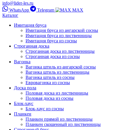
info@lider-les.ru
WhatsApp
Telegram
MAX
Каталог
Имитация бруса
Имитация бруса из ангарской сосны
Имитация бруса из лиственницы
Имитация бруса из сосны
Строганная доска
Строганная доска из лиственницы
Строганная доска из сосны
Вагонка
Вагонка штиль из ангарской сосны
Вагонка штиль из лиственницы
Вагонка штиль из сосны
Евровагонка из сосны
Доска пола
Половая доска из лиственницы
Половая доска из сосны
Блок-хаус
Блок-хаус из сосны
Планкен
Планкен прямой из лиственницы
Планкен скошенный из лиственницы
Строганный брус