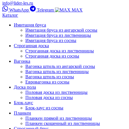
info@lider-les.ru
WhatsApp
Telegram
MAX
Каталог
Имитация бруса
Имитация бруса из ангарской сосны
Имитация бруса из лиственницы
Имитация бруса из сосны
Строганная доска
Строганная доска из лиственницы
Строганная доска из сосны
Вагонка
Вагонка штиль из ангарской сосны
Вагонка штиль из лиственницы
Вагонка штиль из сосны
Евровагонка из сосны
Доска пола
Половая доска из лиственницы
Половая доска из сосны
Блок-хаус
Блок-хаус из сосны
Планкен
Планкен прямой из лиственницы
Планкен скошенный из лиственницы
Строганный брус