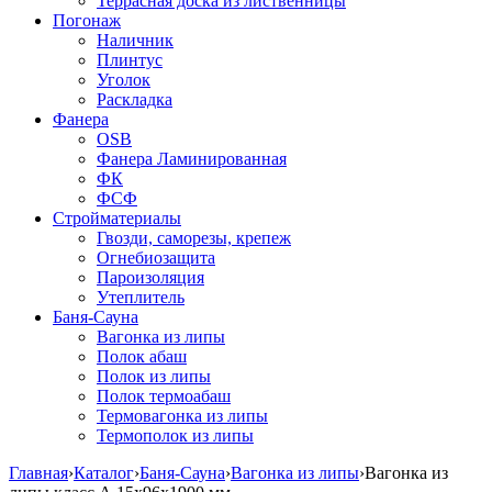
Террасная доска из лиственницы
Погонаж
Наличник
Плинтус
Уголок
Раскладка
Фанера
OSB
Фанера Ламинированная
ФК
ФСФ
Стройматериалы
Гвозди, саморезы, крепеж
Огнебиозащита
Пароизоляция
Утеплитель
Баня-Сауна
Вагонка из липы
Полок абаш
Полок из липы
Полок термоабаш
Термовагонка из липы
Термополок из липы
Главная
›
Каталог
›
Баня-Сауна
›
Вагонка из липы
›
Вагонка из