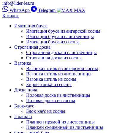
info@lider-les.ru
WhatsApp
Telegram
MAX
Каталог
Имитация бруса
Имитация бруса из ангарской сосны
Имитация бруса из лиственницы
Имитация бруса из сосны
Строганная доска
Строганная доска из лиственницы
Строганная доска из сосны
Вагонка
Вагонка штиль из ангарской сосны
Вагонка штиль из лиственницы
Вагонка штиль из сосны
Евровагонка из сосны
Доска пола
Половая доска из лиственницы
Половая доска из сосны
Блок-хаус
Блок-хаус из сосны
Планкен
Планкен прямой из лиственницы
Планкен скошенный из лиственницы
Строганный брус