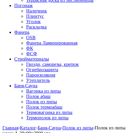
Террасная доска из лиственницы
Погонаж
Наличник
Плинтус
Уголок
Раскладка
Фанера
OSB
Фанера Ламинированная
ФК
ФСФ
Стройматериалы
Гвозди, саморезы, крепеж
Огнебиозащита
Пароизоляция
Утеплитель
Баня-Сауна
Вагонка из липы
Полок абаш
Полок из липы
Полок термоабаш
Термовагонка из липы
Термополок из липы
Главная
›
Каталог
›
Баня-Сауна
›
Полок из липы
›
Полок из липы