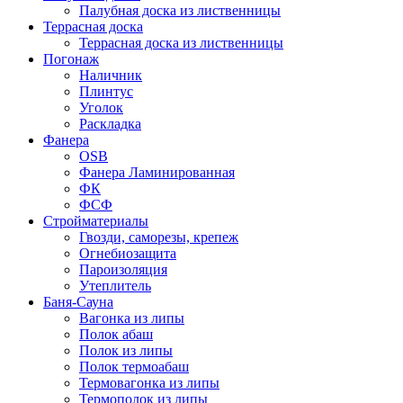
Палубная доска из лиственницы
Террасная доска
Террасная доска из лиственницы
Погонаж
Наличник
Плинтус
Уголок
Раскладка
Фанера
OSB
Фанера Ламинированная
ФК
ФСФ
Стройматериалы
Гвозди, саморезы, крепеж
Огнебиозащита
Пароизоляция
Утеплитель
Баня-Сауна
Вагонка из липы
Полок абаш
Полок из липы
Полок термоабаш
Термовагонка из липы
Термополок из липы