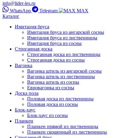
info@lider-les.ru
WhatsApp
Telegram
MAX
Каталог
Имитация бруса
Имитация бруса из ангарской сосны
Имитация бруса из лиственницы
Имитация бруса из сосны
Строганная доска
Строганная доска из лиственницы
Строганная доска из сосны
Вагонка
Вагонка штиль из ангарской сосны
Вагонка штиль из лиственницы
Вагонка штиль из сосны
Евровагонка из сосны
Доска пола
Половая доска из лиственницы
Половая доска из сосны
Блок-хаус
Блок-хаус из сосны
Планкен
Планкен прямой из лиственницы
Планкен скошенный из лиственницы
Строганный брус