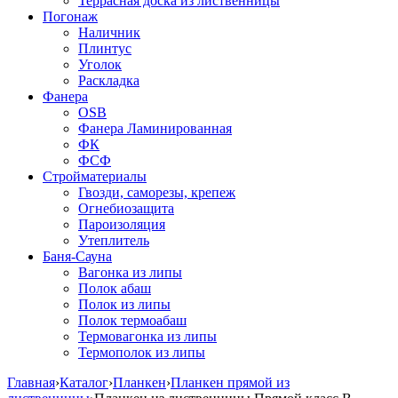
Террасная доска из лиственницы
Погонаж
Наличник
Плинтус
Уголок
Раскладка
Фанера
OSB
Фанера Ламинированная
ФК
ФСФ
Стройматериалы
Гвозди, саморезы, крепеж
Огнебиозащита
Пароизоляция
Утеплитель
Баня-Сауна
Вагонка из липы
Полок абаш
Полок из липы
Полок термоабаш
Термовагонка из липы
Термополок из липы
Главная
›
Каталог
›
Планкен
›
Планкен прямой из