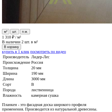
м²
шт.
п.м.
1 310
₽
/
м²
В наличии
2 шт. в м²
В корзину
купить в 1 клик
посмотреть по видео
Производитель
Лидер-Лес
Происхождение
Россия
Толщина
20 мм
Ширина
190 мм
Длина
3000 мм
Сорт
В
Порода
лиственница
Влажность
камерная сушка
Планкен - это фасадная доска широкого профиля
применения. Производится из натуральной древесины.