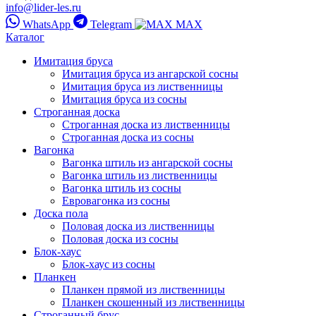
info@lider-les.ru
WhatsApp
Telegram
MAX
Каталог
Имитация бруса
Имитация бруса из ангарской сосны
Имитация бруса из лиственницы
Имитация бруса из сосны
Строганная доска
Строганная доска из лиственницы
Строганная доска из сосны
Вагонка
Вагонка штиль из ангарской сосны
Вагонка штиль из лиственницы
Вагонка штиль из сосны
Евровагонка из сосны
Доска пола
Половая доска из лиственницы
Половая доска из сосны
Блок-хаус
Блок-хаус из сосны
Планкен
Планкен прямой из лиственницы
Планкен скошенный из лиственницы
Строганный брус