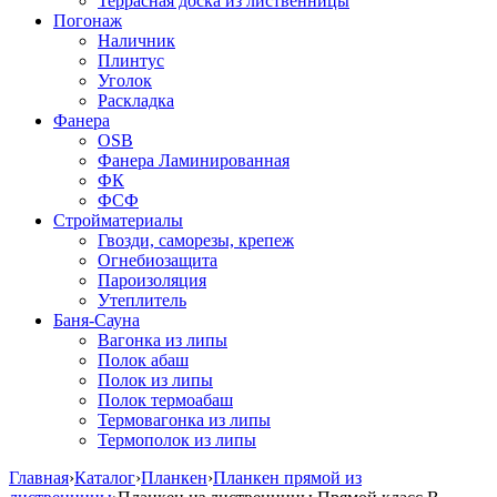
Террасная доска из лиственницы
Погонаж
Наличник
Плинтус
Уголок
Раскладка
Фанера
OSB
Фанера Ламинированная
ФК
ФСФ
Стройматериалы
Гвозди, саморезы, крепеж
Огнебиозащита
Пароизоляция
Утеплитель
Баня-Сауна
Вагонка из липы
Полок абаш
Полок из липы
Полок термоабаш
Термовагонка из липы
Термополок из липы
Главная
›
Каталог
›
Планкен
›
Планкен прямой из