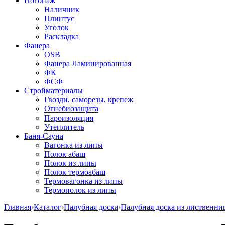
Погонаж
Наличник
Плинтус
Уголок
Раскладка
Фанера
OSB
Фанера Ламинированная
ФК
ФСФ
Стройматериалы
Гвозди, саморезы, крепеж
Огнебиозащита
Пароизоляция
Утеплитель
Баня-Сауна
Вагонка из липы
Полок абаш
Полок из липы
Полок термоабаш
Термовагонка из липы
Термополок из липы
Главная
›
Каталог
›
Палубная доска
›
Палубная доска из лиственн