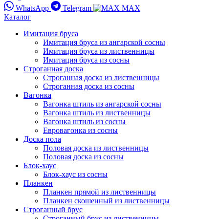
WhatsApp
Telegram
MAX
Каталог
Имитация бруса
Имитация бруса из ангарской сосны
Имитация бруса из лиственницы
Имитация бруса из сосны
Строганная доска
Строганная доска из лиственницы
Строганная доска из сосны
Вагонка
Вагонка штиль из ангарской сосны
Вагонка штиль из лиственницы
Вагонка штиль из сосны
Евровагонка из сосны
Доска пола
Половая доска из лиственницы
Половая доска из сосны
Блок-хаус
Блок-хаус из сосны
Планкен
Планкен прямой из лиственницы
Планкен скошенный из лиственницы
Строганный брус
Строганный брус из лиственницы