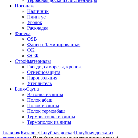
Террасная доска из лиственницы
Погонаж
Наличник
Плинтус
Уголок
Раскладка
Фанера
OSB
Фанера Ламинированная
ФК
ФСФ
Стройматериалы
Гвозди, саморезы, крепеж
Огнебиозащита
Пароизоляция
Утеплитель
Баня-Сауна
Вагонка из липы
Полок абаш
Полок из липы
Полок термоабаш
Термовагонка из липы
Термополок из липы
Главная
›
Каталог
›
Палубная доска
›
Палубная доска из