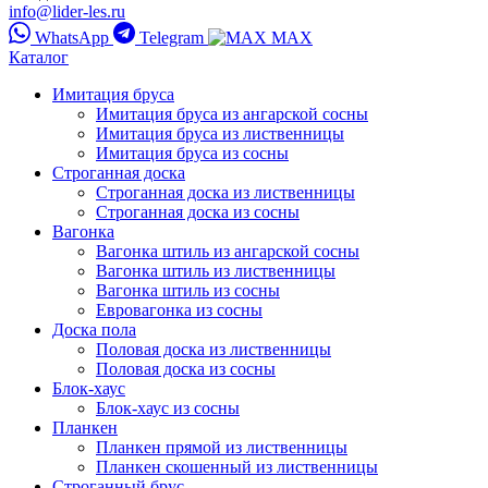
info@lider-les.ru
WhatsApp
Telegram
MAX
Каталог
Имитация бруса
Имитация бруса из ангарской сосны
Имитация бруса из лиственницы
Имитация бруса из сосны
Строганная доска
Строганная доска из лиственницы
Строганная доска из сосны
Вагонка
Вагонка штиль из ангарской сосны
Вагонка штиль из лиственницы
Вагонка штиль из сосны
Евровагонка из сосны
Доска пола
Половая доска из лиственницы
Половая доска из сосны
Блок-хаус
Блок-хаус из сосны
Планкен
Планкен прямой из лиственницы
Планкен скошенный из лиственницы
Строганный брус