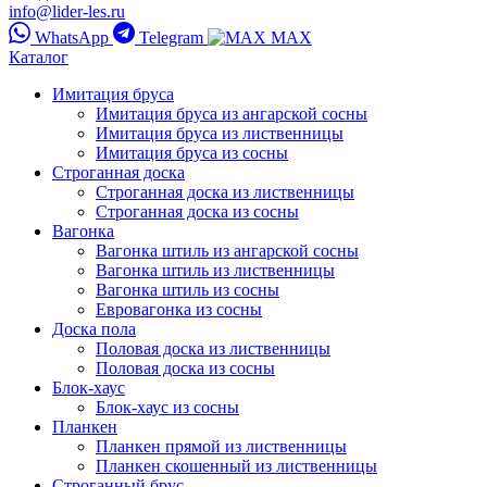
info@lider-les.ru
WhatsApp
Telegram
MAX
Каталог
Имитация бруса
Имитация бруса из ангарской сосны
Имитация бруса из лиственницы
Имитация бруса из сосны
Строганная доска
Строганная доска из лиственницы
Строганная доска из сосны
Вагонка
Вагонка штиль из ангарской сосны
Вагонка штиль из лиственницы
Вагонка штиль из сосны
Евровагонка из сосны
Доска пола
Половая доска из лиственницы
Половая доска из сосны
Блок-хаус
Блок-хаус из сосны
Планкен
Планкен прямой из лиственницы
Планкен скошенный из лиственницы
Строганный брус