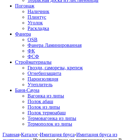
Террасная доска из лиственницы
Погонаж
Наличник
Плинтус
Уголок
Раскладка
Фанера
OSB
Фанера Ламинированная
ФК
ФСФ
Стройматериалы
Гвозди, саморезы, крепеж
Огнебиозащита
Пароизоляция
Утеплитель
Баня-Сауна
Вагонка из липы
Полок абаш
Полок из липы
Полок термоабаш
Термовагонка из липы
Термополок из липы
Главная
›
Каталог
›
Имитация бруса
›
Имитация бруса из