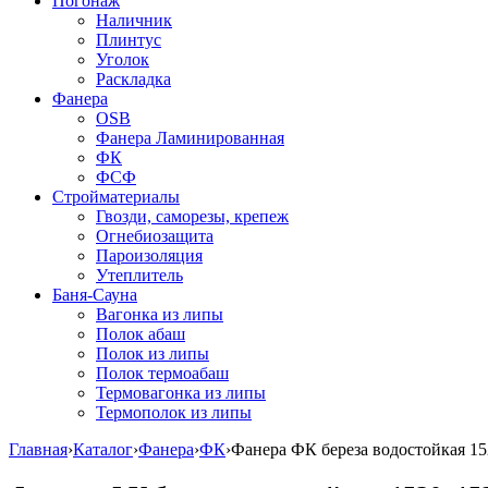
Погонаж
Наличник
Плинтус
Уголок
Раскладка
Фанера
OSB
Фанера Ламинированная
ФК
ФСФ
Стройматериалы
Гвозди, саморезы, крепеж
Огнебиозащита
Пароизоляция
Утеплитель
Баня-Сауна
Вагонка из липы
Полок абаш
Полок из липы
Полок термоабаш
Термовагонка из липы
Термополок из липы
Главная
›
Каталог
›
Фанера
›
ФК
›
Фанера ФК береза водостойкая 15