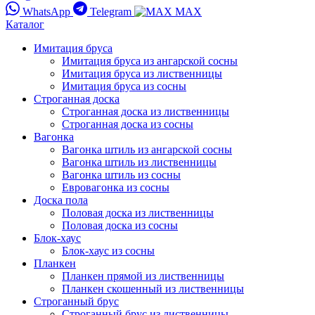
WhatsApp
Telegram
MAX
Каталог
Имитация бруса
Имитация бруса из ангарской сосны
Имитация бруса из лиственницы
Имитация бруса из сосны
Строганная доска
Строганная доска из лиственницы
Строганная доска из сосны
Вагонка
Вагонка штиль из ангарской сосны
Вагонка штиль из лиственницы
Вагонка штиль из сосны
Евровагонка из сосны
Доска пола
Половая доска из лиственницы
Половая доска из сосны
Блок-хаус
Блок-хаус из сосны
Планкен
Планкен прямой из лиственницы
Планкен скошенный из лиственницы
Строганный брус
Строганный брус из лиственницы