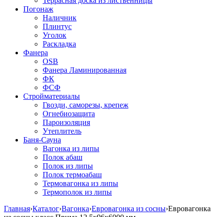
Террасная доска из лиственницы
Погонаж
Наличник
Плинтус
Уголок
Раскладка
Фанера
OSB
Фанера Ламинированная
ФК
ФСФ
Стройматериалы
Гвозди, саморезы, крепеж
Огнебиозащита
Пароизоляция
Утеплитель
Баня-Сауна
Вагонка из липы
Полок абаш
Полок из липы
Полок термоабаш
Термовагонка из липы
Термополок из липы
Главная
›
Каталог
›
Вагонка
›
Евровагонка из сосны
›
Евровагонка