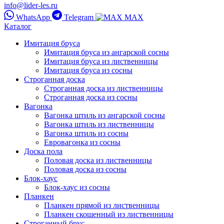
info@lider-les.ru
WhatsApp
Telegram
MAX
Каталог
Имитация бруса
Имитация бруса из ангарской сосны
Имитация бруса из лиственницы
Имитация бруса из сосны
Строганная доска
Строганная доска из лиственницы
Строганная доска из сосны
Вагонка
Вагонка штиль из ангарской сосны
Вагонка штиль из лиственницы
Вагонка штиль из сосны
Евровагонка из сосны
Доска пола
Половая доска из лиственницы
Половая доска из сосны
Блок-хаус
Блок-хаус из сосны
Планкен
Планкен прямой из лиственницы
Планкен скошенный из лиственницы
Строганный брус