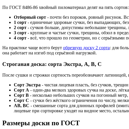
По ГОСТ 8486-86 хвойный пиломатериал делят на пять сортов: 
Отборный сорт
- почти без пороков, ровный рисунок. Вс
1 сорт
- единичные здоровые сучки, без выпадающих, без
2 сорт
- сучков больше, допустимы небольшие трещины, лё
3 сорт
- крупные и частые сучки, трещины, обзол в пред
4 сорт
- всё, что прошло по геометрии, но с серьёзными п
На практике чаще всего берут
обрезную доску 2 сорта
: для бол
она работает на изгиб под серьёзной нагрузкой.
Строганая доска: сорта Экстра, A, B, C
После сушки и строжки сортность переобозначают латиницей, и
Сорт Экстра
- чистая лицевая пласть, без сучков, трещин
Сорт A
- один-два мелких здоровых сучка на доске, лёгк
Сорт B
- несколько небольших сучков на погонный метр, 
Сорт C
- сучки без жёсткого ограничения по числу, мел
AB, BC
- смешанные сорта для длинных профилей (имитаци
лицевые при сортировке уходят на видное место, остально
Размеры доски по ГОСТ