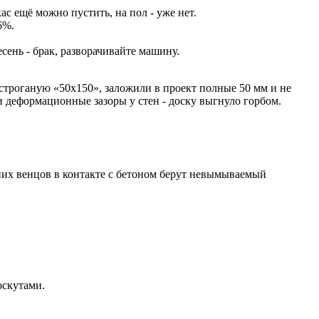
с ещё можно пустить, на пол - уже нет.
6%.
есень - брак, разворачивайте машину.
 строганую «50х150», заложили в проект полные 50 мм и не
 деформационные зазоры у стен - доску выгнуло горбом.
жних венцов в контакте с бетоном берут невымываемый
оскутами.