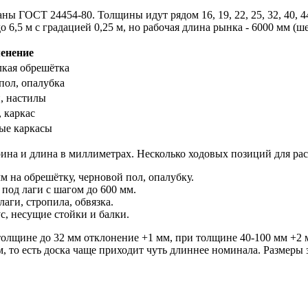
ОСТ 24454-80. Толщины идут рядом 16, 19, 22, 25, 32, 40, 44, 5
до 6,5 м с градацией 0,25 м, но рабочая длина рынка - 6000 мм (ш
енение
лкая обрешётка
пол, опалубка
и, настилы
, каркас
ые каркасы
ирина и длина в миллиметрах. Несколько ходовых позиций для р
м на обрешётку, черновой пол, опалубку.
 под лаги с шагом до 600 мм.
лаги, стропила, обвязка.
с, несущие стойки и балки.
олщине до 32 мм отклонение +1 мм, при толщине 40-100 мм +2 
, то есть доска чаще приходит чуть длиннее номинала. Размеры