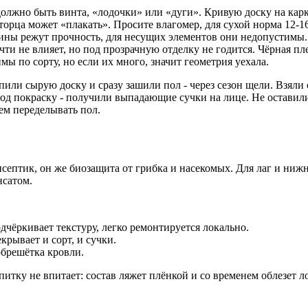
лжно быть винта, «лодочки» или «дуги». Кривую доску на карка
торца может «плакать». Просите влагомер, для сухой норма 12-1
ны режут прочность, для несущих элементов они недопустимы.
чти не влияет, но под прозрачную отделку не годится. Чёрная пл
ы по сорту, но если их много, значит геометрия уехала.
или сырую доску и сразу зашили пол - через сезон щели. Взяли
под покраску - получили выпадающие сучки на лице. Не оставили
ем переделывать пол.
исептик, он же биозащита от грибка и насекомых. Для лаг и ни
нсатом.
одчёркивает текстуру, легко ремонтируется локально.
екрывает и сорт, и сучки.
 обрешётка кровли.
итку не впитает: состав ляжет плёнкой и со временем облезет л