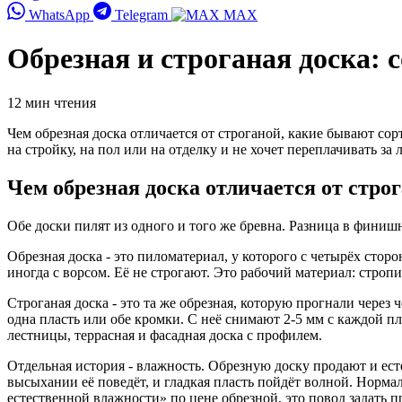
WhatsApp
Telegram
MAX
Обрезная и строганая доска: 
12 мин чтения
Чем обрезная доска отличается от строганой, какие бывают сорт
на стройку, на пол или на отделку и не хочет переплачивать з
Чем обрезная доска отличается от стро
Обе доски пилят из одного и того же бревна. Разница в финишн
Обрезная доска - это пиломатериал, у которого с четырёх стор
иногда с ворсом. Её не строгают. Это рабочий материал: стропи
Строганая доска - это та же обрезная, которую прогнали через
одна пласть или обе кромки. С неё снимают 2-5 мм с каждой пла
лестницы, террасная и фасадная доска с профилем.
Отдельная история - влажность. Обрезную доску продают и ес
высыхании её поведёт, и гладкая пласть пойдёт волной. Норм
естественной влажности» по цене обрезной, это повод задать 