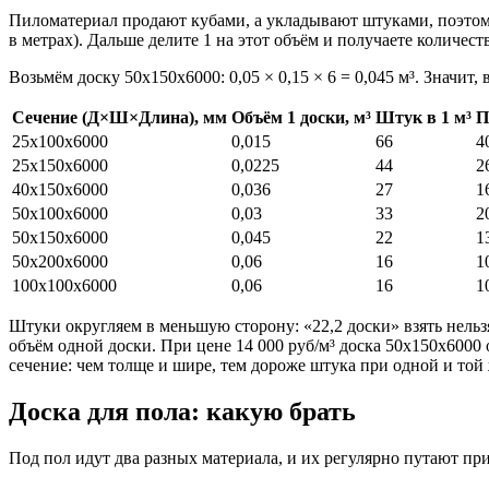
Пиломатериал продают кубами, а укладывают штуками, поэтому
в метрах). Дальше делите 1 на этот объём и получаете количест
Возьмём доску 50х150х6000: 0,05 × 0,15 × 6 = 0,045 м³. Значит, в
Сечение (Д×Ш×Длина), мм
Объём 1 доски, м³
Штук в 1 м³
П
25х100х6000
0,015
66
4
25х150х6000
0,0225
44
2
40х150х6000
0,036
27
1
50х100х6000
0,03
33
2
50х150х6000
0,045
22
1
50х200х6000
0,06
16
1
100х100х6000
0,06
16
1
Штуки округляем в меньшую сторону: «22,2 доски» взять нельзя
объём одной доски. При цене 14 000 руб/м³ доска 50х150х6000 о
сечение: чем толще и шире, тем дороже штука при одной и той 
Доска для пола: какую брать
Под пол идут два разных материала, и их регулярно путают при