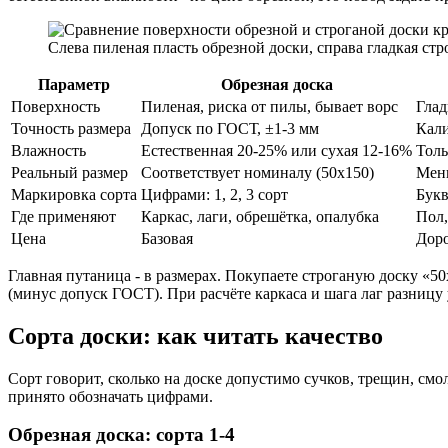
Слева пиленая пласть обрезной доски, справа гладкая стро
Параметр
Обрезная доска
Поверхность
Пиленая, риска от пилы, бывает ворс
Глад
Точность размера
Допуск по ГОСТ, ±1-3 мм
Кали
Влажность
Естественная 20-25% или сухая 12-16%
Толь
Реальный размер
Соответствует номиналу (50х150)
Мень
Маркировка сорта
Цифрами: 1, 2, 3 сорт
Букв
Где применяют
Каркас, лаги, обрешётка, опалубка
Пол,
Цена
Базовая
Доро
Главная путаница - в размерах. Покупаете строганую доску «50
(минус допуск ГОСТ). При расчёте каркаса и шага лаг разницу 
Сорта доски: как читать качество
Сорт говорит, сколько на доске допустимо сучков, трещин, см
принято обозначать цифрами.
Обрезная доска: сорта 1-4