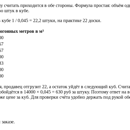
 считать приходится в обе стороны. Формула простая: объём од
во штук в кубе.
 кубе 1 / 0,045 = 22,2 штуки, на практике 22 доски.
огонных метров в м³
00
67
67
00
33
00
00
, продавец отгрузит 22, а остаток уйдёт в следующий куб. Счита
бойдётся в 14000 × 0,045 = 630 руб за штуку. Поэтому ответ на в
же цене за куб. Для проверки счёта удобно держать под рукой о
 заказе.