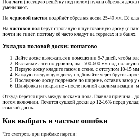
Под
лаги
(несущую решётку под полом) нужна обрезная доска на
уменьшают.
На
черновой настил
подойдёт обрезная доска 25-40 мм. Её кла
На
чистовой пол
берут строганую шпунтованную доску (с пазо
почти не гниёт, поэтому её часто кладут на террасах и в банях.
Укладка половой доски: пошагово
Дайте доске вылежаться в помещении 5-7 дней, чтобы вл
Выставьте лаги по уровню, шаг 500-600 мм под половую 
Первую доску кладите пазом к стене, с отступом 10-15 м
Каждую следующую доску подбивайте через брусок-проста
Последнюю доску подрежьте по ширине, оставив зазор у 
Шлифовка и покрытие - после полной акклиматизации, м
Откуда берётся щель между досками пола. Главная причина - д
потом включили. Лечится сушкой доски до 12-16% перед уклад
стяжкой досок.
Как выбрать и частые ошибки
Что смотреть при приёмке партии: