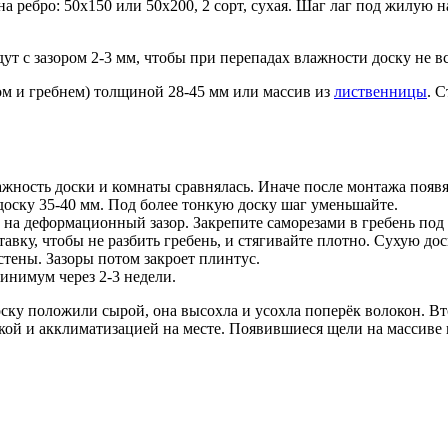
 ребро: 50х150 или 50х200, 2 сорт, сухая. Шаг лаг под жилую н
дут с зазором 2-3 мм, чтобы при перепадах влажности доску не в
м и гребнем) толщиной 28-45 мм или массив из
лиственницы
. 
ажность доски и комнаты сравнялась. Иначе после монтажа появя
доску 35-40 мм. Под более тонкую доску шаг уменьшайте.
м на деформационный зазор. Закрепите саморезами в гребень под 
вку, чтобы не разбить гребень, и стягивайте плотно. Сухую до
стены. Зазоры потом закроет плинтус.
инимум через 2-3 недели.
оску положили сырой, она высохла и усохла поперёк волокон. Вт
кой и акклиматизацией на месте. Появившиеся щели на массиве