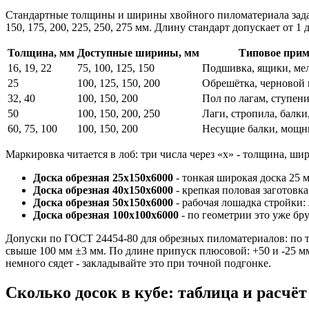
Стандартные толщины и ширины хвойного пиломатериала заданы Г
150, 175, 200, 225, 250, 275 мм. Длину стандарт допускает от 1 
Толщина, мм
Доступные ширины, мм
Типовое прим
16, 19, 22
75, 100, 125, 150
Подшивка, ящики, ме
25
100, 125, 150, 200
Обрешётка, черновой 
32, 40
100, 150, 200
Пол по лагам, ступен
50
100, 150, 200, 250
Лаги, стропила, балки
60, 75, 100
100, 150, 200
Несущие балки, мощн
Маркировка читается в лоб: три числа через «х» - толщина, ш
Доска обрезная 25х150х6000
- тонкая широкая доска 25 м
Доска обрезная 40х150х6000
- крепкая половая заготовка
Доска обрезная 50х150х6000
- рабочая лошадка стройки: 
Доска обрезная 100х100х6000
- по геометрии это уже бру
Допуски по ГОСТ 24454-80 для обрезных пиломатериалов: по т
свыше 100 мм ±3 мм. По длине припуск плюсовой: +50 и -25 мм
немного сядет - закладывайте это при точной подгонке.
Сколько досок в кубе: таблица и расчёт