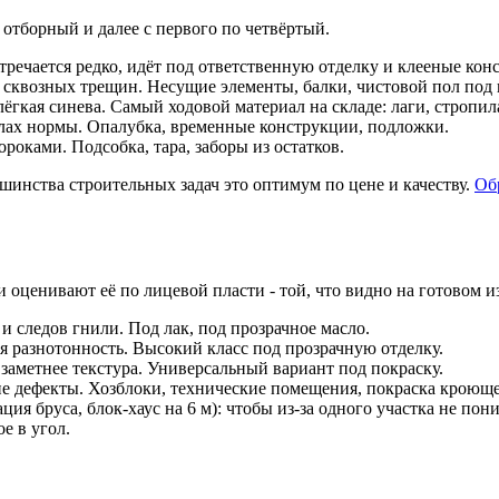
отборный и далее с первого по четвёртый.
тречается редко, идёт под ответственную отделку и клееные кон
 сквозных трещин. Несущие элементы, балки, чистовой пол под 
гкая синева. Самый ходовой материал на складе: лаги, стропила
елах нормы. Опалубка, временные конструкции, подложки.
ороками. Подсобка, тара, заборы из остатков.
ьшинства строительных задач это оптимум по цене и качеству.
Обр
 оценивают её по лицевой пласти - той, что видно на готовом и
 и следов гнили. Под лак, под прозрачное масло.
ая разнотонность. Высокий класс под прозрачную отделку.
заметнее текстура. Универсальный вариант под покраску.
кие дефекты. Хозблоки, технические помещения, покраска кроюще
я бруса, блок-хаус на 6 м): чтобы из-за одного участка не пони
е в угол.