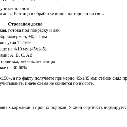
ганая. Разница в обработке видна на торце и на свет.
Строганая доска
кая, готова под покраску и лак
бр выдержан, ±0,5-1 мм
ко сухая 12-16%
ше на 4-10 мм (45х145)
ами: A, B, C, AB
 обшивка, мебель, лестницы
же на 30-60%
х150», а по факту получаете примерно 45х145 мм: станок снял п
учитывайте, иначе схема не сойдётся по высоте.
оляных карманов и прочих пороков. У хвои сортность нормируется