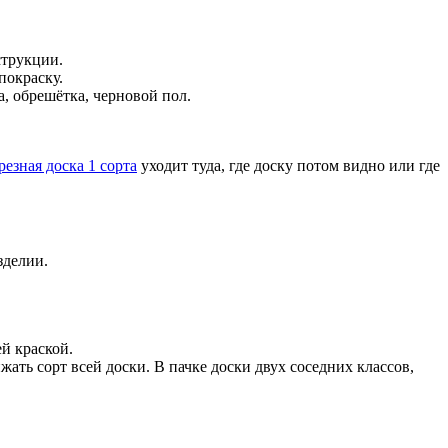
струкции.
покраску.
, обрешётка, черновой пол.
езная доска 1 сорта
уходит туда, где доску потом видно или где
зделии.
й краской.
жать сорт всей доски. В пачке доски двух соседних классов,