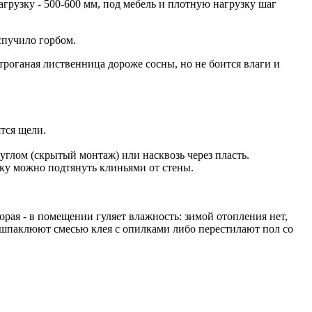
агрузку - 500-600 мм, под мебель и плотную нагрузку шаг
спучило горбом.
Строганая лиственница дороже сосны, но не боится влаги и
тся щели.
углом (скрытый монтаж) или насквозь через пласть.
ску можно подтянуть клиньями от стены.
орая - в помещении гуляет влажность: зимой отопления нет,
 шпаклюют смесью клея с опилками либо перестилают пол со