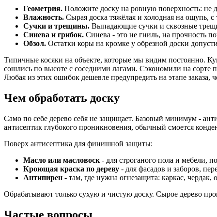
Геометрия.
Положите доску на ровную поверхность: не до
Влажность.
Сырая доска тяжёлая и холодная на ощупь, с 
Сучки и трещины.
Выпадающие сучки и сквозные трещи
Синева и грибок.
Синева - это не гниль, на прочность по
Обзол.
Остатки коры на кромке у обрезной доски допустим
Типичные косяки на объекте, которые мы видим постоянно. Куп
сошлись по высоте с соседними лагами. Сэкономили на сорте 
Любая из этих ошибок дешевле предупредить на этапе заказа, ч
Чем обработать доску
Само по себе дерево себя не защищает. Базовый минимум - ант
антисептик глубокого проникновения, обычный смоется конде
Поверх антисептика для финишной защиты:
Масло или масловоск
- для строганого пола и мебели, п
Кроющая краска по дереву
- для фасадов и заборов, пер
Антипирен
- там, где нужна огнезащита: каркас, чердак,
Обрабатывают только сухую и чистую доску. Сырое дерево проп
Частые вопросы