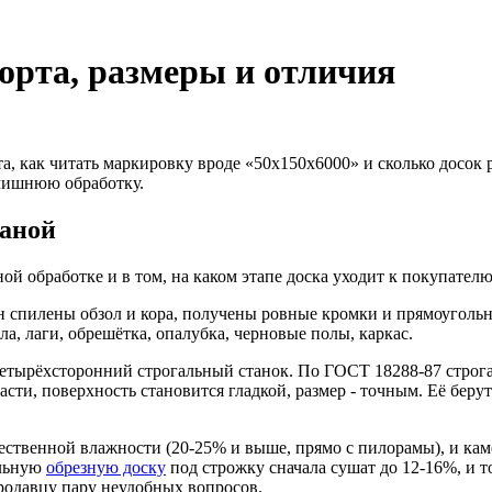
сорта, размеры и отличия
а, как читать маркировку вроде «50х150х6000» и сколько досок р
а лишнюю обработку.
ганой
ой обработке и в том, на каком этапе доска уходит к покупателю
он спилены обзол и кора, получены ровные кромки и прямоугольн
ла, лаги, обрешётка, опалубка, черновые полы, каркас.
 четырёхсторонний строгальный станок. По ГОСТ 18288-87 строга
сти, поверхность становится гладкой, размер - точным. Её берут 
тественной влажности (20-25% и выше, прямо с пилорамы), и ка
альную
обрезную доску
под строжку сначала сушат до 12-16%, и т
продавцу пару неудобных вопросов.