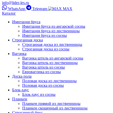
info@lider-les.ru
WhatsApp
Telegram
MAX
Каталог
Имитация бруса
Имитация бруса из ангарской сосны
Имитация бруса из лиственницы
Имитация бруса из сосны
Строганная доска
Строганная доска из лиственницы
Строганная доска из сосны
Вагонка
Вагонка штиль из ангарской сосны
Вагонка штиль из лиственницы
Вагонка штиль из сосны
Евровагонка из сосны
Доска пола
Половая доска из лиственницы
Половая доска из сосны
Блок-хаус
Блок-хаус из сосны
Планкен
Планкен прямой из лиственницы
Планкен скошенный из лиственницы
Строганный брус