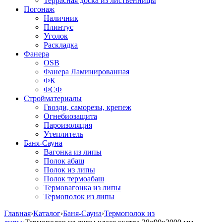
Террасная доска из лиственницы
Погонаж
Наличник
Плинтус
Уголок
Раскладка
Фанера
OSB
Фанера Ламинированная
ФК
ФСФ
Стройматериалы
Гвозди, саморезы, крепеж
Огнебиозащита
Пароизоляция
Утеплитель
Баня-Сауна
Вагонка из липы
Полок абаш
Полок из липы
Полок термоабаш
Термовагонка из липы
Термополок из липы
Главная
›
Каталог
›
Баня-Сауна
›
Термополок из