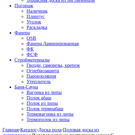
Террасная доска из лиственницы
Погонаж
Наличник
Плинтус
Уголок
Раскладка
Фанера
OSB
Фанера Ламинированная
ФК
ФСФ
Стройматериалы
Гвозди, саморезы, крепеж
Огнебиозащита
Пароизоляция
Утеплитель
Баня-Сауна
Вагонка из липы
Полок абаш
Полок из липы
Полок термоабаш
Термовагонка из липы
Термополок из липы
Главная
›
Каталог
›
Доска пола
›
Половая доска из