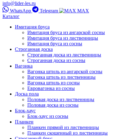
info@lider-les.ru
WhatsApp
Telegram
MAX
Каталог
Имитация бруса
Имитация бруса из ангарской сосны
Имитация бруса из лиственницы
Имитация бруса из сосны
Строганная доска
Строганная доска из лиственницы
Строганная доска из сосны
Вагонка
Вагонка штиль из ангарской сосны
Вагонка штиль из лиственницы
Вагонка штиль из сосны
Евровагонка из сосны
Доска пола
Половая доска из лиственницы
Половая доска из сосны
Блок-хаус
Блок-хаус из сосны
Планкен
Планкен прямой из лиственницы
Планкен скошенный из лиственницы
Строганный брус